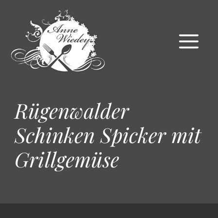
Zum
Inhalt
springen
M
Rügenwalder
Schinken Spicker mit
Grillgemüse